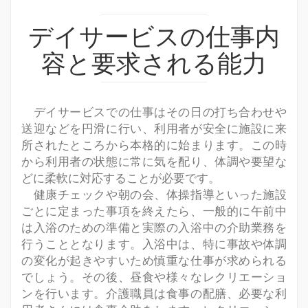
シ
ョ
デイサービスの仕事内
ン
容と要求される能力
を
切
り
替
デイサービスでの仕事はその日の打ち合わせや
え
送迎などを円滑に行い、利用者が安全に施設に来
所されたところから本格的に始まります。この時
から利用者の状態に常に気を配り、体調や要望な
どに柔軟に対応することが必要です。
健康チェックや朝の会、体操指導といった施設
ごとに定まった事項を終えたら、一般的に午前中
は入浴のための準備と実際の入浴中の介助業務を
行うこととなります。入浴中は、特に事故や体調
の変化が起きやすいため慎重な仕事が求められる
でしょう。その後、昼食や様々なレクリエーショ
ンを行います。介護職員は食事の配膳、必要な利